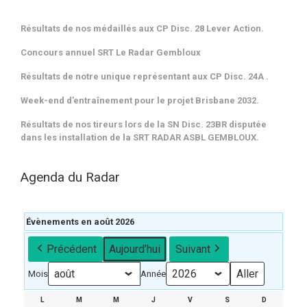
Résultats de nos médaillés aux CP Disc. 28 Lever Action.
Concours annuel SRT Le Radar Gembloux
Résultats de notre unique représentant aux CP Disc. 24A .
Week-end d’entraînement pour le projet Brisbane 2032.
Résultats de nos tireurs lors de la SN Disc. 23BR disputée
dans les installation de la SRT RADAR ASBL GEMBLOUX.
Agenda du Radar
Évènements en août 2026
Précédent
Aujourd’hui
Suivant
Mois
Année
L
LUNDI
M
MARDI
M
MERCREDI
J
JEUDI
V
VENDREDI
S
SAMEDI
D
DIMANCH