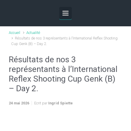
Skip to main content
Accueil
Actualité
Résultats de nos 3 représentants à l’International Reflex Shooting
Cup Genk (B) – Day 2.
Résultats de nos 3
représentants à l’International
Reflex Shooting Cup Genk (B)
– Day 2.
24 mai 2026
Ecrit par
Ingrid Spiette