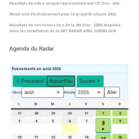
Résultats de notre unique représentant aux CP Disc. 24A .
Week-end d’entraînement pour le projet Brisbane 2032.
Résultats de nos tireurs lors de la SN Disc. 23BR disputée
dans les installation de la SRT RADAR ASBL GEMBLOUX.
Agenda du Radar
Évènements en août 2026
Précédent
Aujourd’hui
Suivant
Mois
Année
L
LUNDI
M
MARDI
M
MERCREDI
J
JEUDI
V
VENDREDI
S
SAMEDI
D
DIMANCH
27
27
28
28
29
29
30
30
31
31
1
1
2
2
juillet
juillet
juillet
juillet
juillet
août
août
3
3
4
4
5
5
6
6
7
7
9
9
8
8
2026
2026
2026
2026
2026
2026
2026
août
août
août
août
août
août
●
août
2026
2026
2026
2026
2026
2026
(1
2026
10
10
11
11
12
12
13
13
14
14
16
16
15