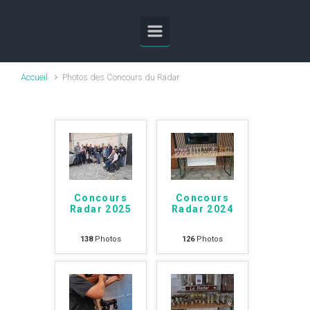
Skip to main content
Accueil
Photos des Concours du Radar
Concours
Concours
Radar 2025
Radar 2024
138
Photos
126
Photos