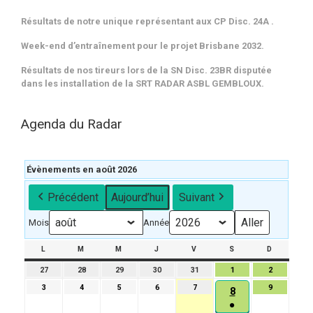
Résultats de notre unique représentant aux CP Disc. 24A .
Week-end d’entraînement pour le projet Brisbane 2032.
Résultats de nos tireurs lors de la SN Disc. 23BR disputée
dans les installation de la SRT RADAR ASBL GEMBLOUX.
Agenda du Radar
Évènements en août 2026
Précédent
Aujourd’hui
Suivant
Mois
Année
L
LUNDI
M
MARDI
M
MERCREDI
J
JEUDI
V
VENDREDI
S
SAMEDI
D
DIMANCH
27
27
28
28
29
29
30
30
31
31
1
1
2
2
juillet
juillet
juillet
juillet
juillet
août
août
3
3
4
4
5
5
6
6
7
7
9
9
8
8
2026
2026
2026
2026
2026
2026
2026
août
août
août
août
août
août
●
août
2026
2026
2026
2026
2026
2026