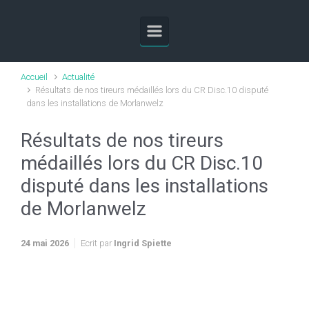
Skip to main content
Accueil
Actualité
Résultats de nos tireurs médaillés lors du CR Disc.10 disputé
dans les installations de Morlanwelz
Résultats de nos tireurs
médaillés lors du CR Disc.10
disputé dans les installations
de Morlanwelz
24 mai 2026
Ecrit par
Ingrid Spiette