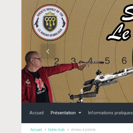
Skip to main content
Previous
Accueil
Présentation
Informations pratiques
Accueil
Notre club
Armes à plomb