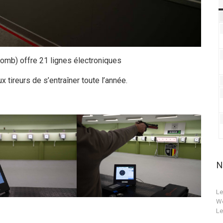
 plomb) offre 21 lignes électroniques
x tireurs de s’entraîner toute l’année.
N
Le
We
Le