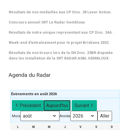
Résultats de nos médaillés aux CP Disc. 28 Lever Action.
Concours annuel SRT Le Radar Gembloux
Résultats de notre unique représentant aux CP Disc. 24A .
Week-end d’entraînement pour le projet Brisbane 2032.
Résultats de nos tireurs lors de la SN Disc. 23BR disputée
dans les installation de la SRT RADAR ASBL GEMBLOUX.
Agenda du Radar
Évènements en août 2026
Précédent
Aujourd’hui
Suivant
Mois
Année
L
LUNDI
M
MARDI
M
MERCREDI
J
JEUDI
V
VENDREDI
S
SAMEDI
D
DIMANCH