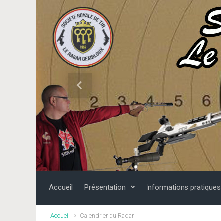
Skip to main content
Previous
Accueil
Présentation
Informations pratiques
Accueil
Calendrier du Radar