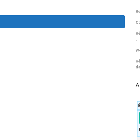
Ré
C
Ré
.
We
Ré
da
A