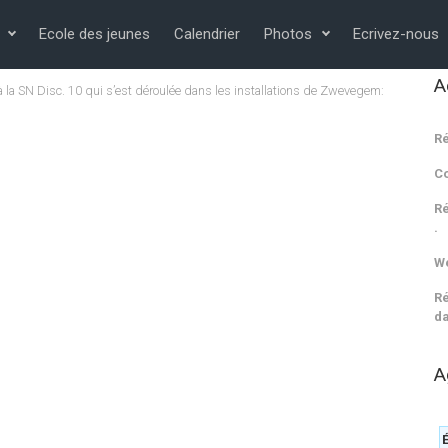
Ecole des jeunes
Calendrier
Photos
Ecrivez-nous
A
à la SN Disc. 10 qui s’est déroulée dans les installations de Zwevegem:
Ré
C
Ré
.
We
Ré
da
A