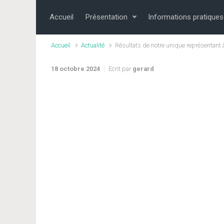
Skip to main content
Accueil
Présentation
Informations pratiques
Accueil
Actualité
Résultats de notre unique représentant 
18 octobre 2024
Ecrit par
gerard