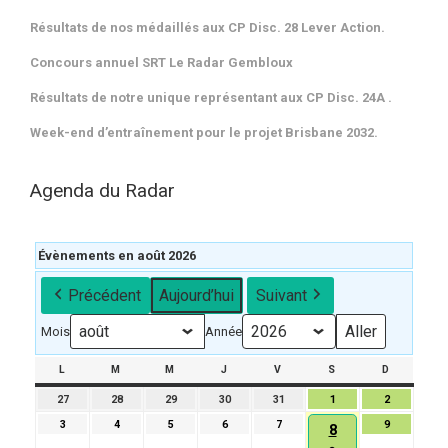
Résultats de nos médaillés aux CP Disc. 28 Lever Action.
Concours annuel SRT Le Radar Gembloux
Résultats de notre unique représentant aux CP Disc. 24A .
Week-end d’entraînement pour le projet Brisbane 2032.
Agenda du Radar
Évènements en août 2026
Précédent
Aujourd’hui
Suivant
Mois
Année
L
LUNDI
M
MARDI
M
MERCREDI
J
JEUDI
V
VENDREDI
S
SAMEDI
D
DIMANCH
27
27
28
28
29
29
30
30
31
31
1
1
2
2
juillet
juillet
juillet
juillet
juillet
août
août
3
3
4
4
5
5
6
6
7
7
9
9
8
8
2026
2026
2026
2026
2026
2026
2026
août
août
août
août
août
août