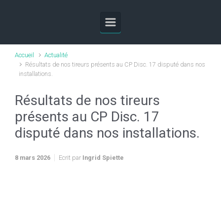
Skip to main content
Accueil
Actualité
Résultats de nos tireurs présents au CP Disc. 17 disputé dans nos
installations.
Résultats de nos tireurs
présents au CP Disc. 17
disputé dans nos installations.
8 mars 2026
Ecrit par
Ingrid Spiette