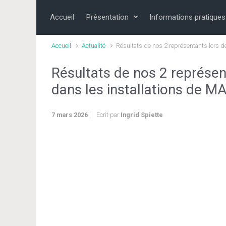
Skip to main content
Accueil
Présentation
Informations pratiques
Accueil
Actualité
Résultats de nos 2 représentants lors d
Résultats de nos 2 représen
dans les installations de M
7 mars 2026
Ecrit par
Ingrid Spiette