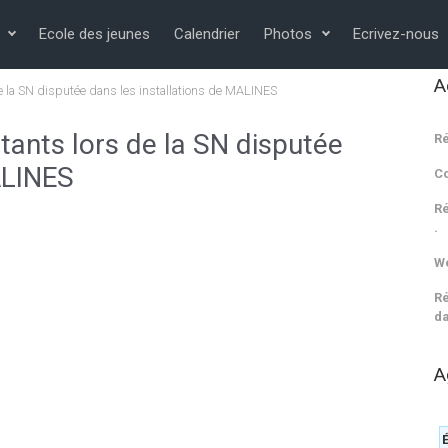
Ecole des jeunes
Calendrier
Photos
Ecrivez-nous
A
e la SN disputée dans les installations de MALINES
tants lors de la SN disputée
Ré
ALINES
C
Ré
.
We
Ré
da
A