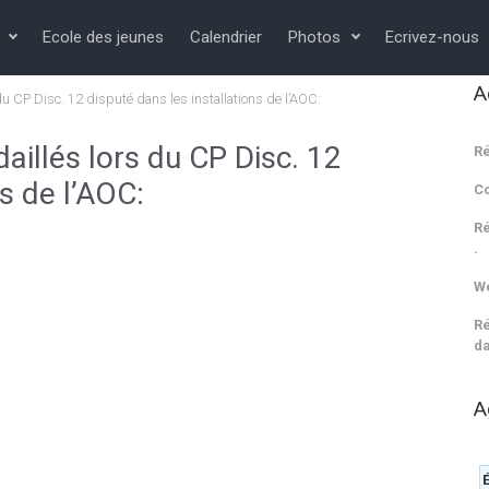
Ecole des jeunes
Calendrier
Photos
Ecrivez-nous
A
du CP Disc. 12 disputé dans les installations de l’AOC:
aillés lors du CP Disc. 12
Ré
ns de l’AOC:
C
Ré
.
We
Ré
da
A