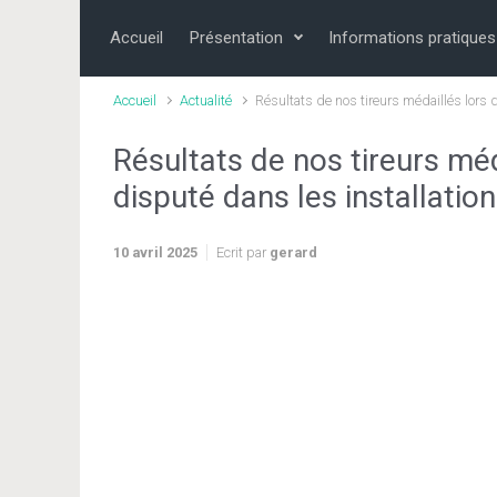
Skip to main content
Accueil
Présentation
Informations pratiques
Accueil
Actualité
Résultats de nos tireurs médaillés lors 
Résultats de nos tireurs méd
disputé dans les installatio
10 avril 2025
Ecrit par
gerard