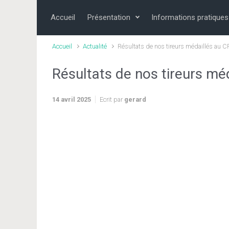
Skip to main content
Accueil
Présentation
Informations pratiques
Accueil
Actualité
Résultats de nos tireurs médaillés au C
Résultats de nos tireurs méd
14 avril 2025
Ecrit par
gerard