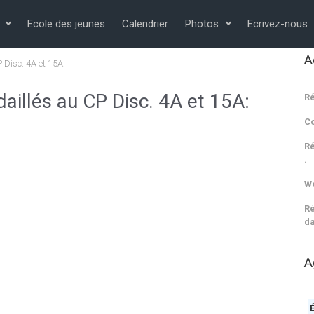
Ecole des jeunes
Calendrier
Photos
Ecrivez-nous
A
P Disc. 4A et 15A:
aillés au CP Disc. 4A et 15A:
Ré
C
Ré
.
We
Ré
da
A