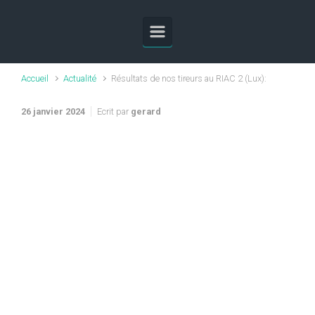
Skip to main content
Accueil
Actualité
Résultats de nos tireurs au RIAC 2 (Lux):
26 janvier 2024
Ecrit par
gerard