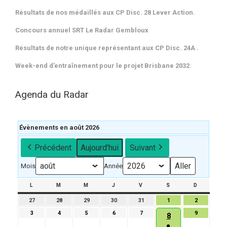
Résultats de nos médaillés aux CP Disc. 28 Lever Action.
Concours annuel SRT Le Radar Gembloux
Résultats de notre unique représentant aux CP Disc. 24A .
Week-end d’entraînement pour le projet Brisbane 2032.
Agenda du Radar
Évènements en août 2026
Précédent
Aujourd’hui
Suivant
Mois
Année
L
LUNDI
M
MARDI
M
MERCREDI
J
JEUDI
V
VENDREDI
S
SAMEDI
D
DIMANCH
27
27
28
28
29
29
30
30
31
31
1
1
2
2
juillet
juillet
juillet
juillet
juillet
août
août
3
3
4
4
5
5
6
6
7
7
9
9
8
8
2026
2026
2026
2026
2026
2026
2026
août
août
août
août
août
août
●