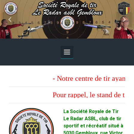
Skip to main content
Previous
Next
- Notre centre de tir ayant a
Pour rappel, le stand de tir s
La Société Royale de Tir
Le Radar ASBL, club de tir
sportif et récréatif situé à
5030 Gembloux, rue Victor