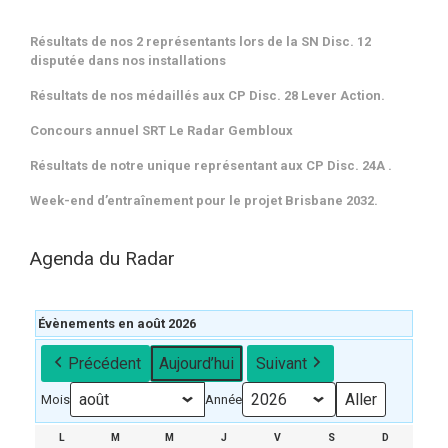
Résultats de nos 2 représentants lors de la SN Disc. 12
disputée dans nos installations
Résultats de nos médaillés aux CP Disc. 28 Lever Action.
Concours annuel SRT Le Radar Gembloux
Résultats de notre unique représentant aux CP Disc. 24A .
Week-end d’entraînement pour le projet Brisbane 2032.
Agenda du Radar
Évènements en août 2026
Précédent
Aujourd’hui
Suivant
Mois
Année
L
LUNDI
M
MARDI
M
MERCREDI
J
JEUDI
V
VENDREDI
S
SAMEDI
D
DIMANCH