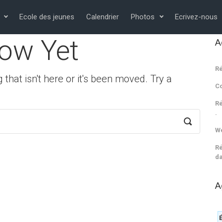
Ecole des jeunes
Calendrier
Photos
Ecrivez-nous
ow Yet
A
Ré
 that isn't here or it's been moved. Try a
C
Ré
.
We
Ré
da
A