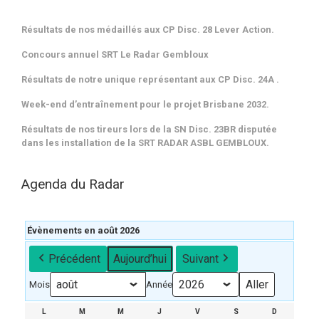
Résultats de nos médaillés aux CP Disc. 28 Lever Action.
Concours annuel SRT Le Radar Gembloux
Résultats de notre unique représentant aux CP Disc. 24A .
Week-end d’entraînement pour le projet Brisbane 2032.
Résultats de nos tireurs lors de la SN Disc. 23BR disputée
dans les installation de la SRT RADAR ASBL GEMBLOUX.
Agenda du Radar
Évènements en août 2026
Précédent
Aujourd’hui
Suivant
Mois
Année
L
LUNDI
M
MARDI
M
MERCREDI
J
JEUDI
V
VENDREDI
S
SAMEDI
D
DIMANCH