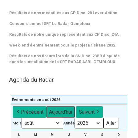
Résultats de nos médaillés aux CP Disc. 28 Lever Action.
Concours annuel SRT Le Radar Gembloux
Résultats de notre unique représentant aux CP Disc. 24A .
Week-end d’entraînement pour le projet Brisbane 2032.
Résultats de nos tireurs lors de la SN Disc. 23BR disputée
dans les installation de la SRT RADAR ASBL GEMBLOUX.
Agenda du Radar
Évènements en août 2026
Précédent
Aujourd’hui
Suivant
Mois
Année
L
LUNDI
M
MARDI
M
MERCREDI
J
JEUDI
V
VENDREDI
S
SAMEDI
D
DIMANCH