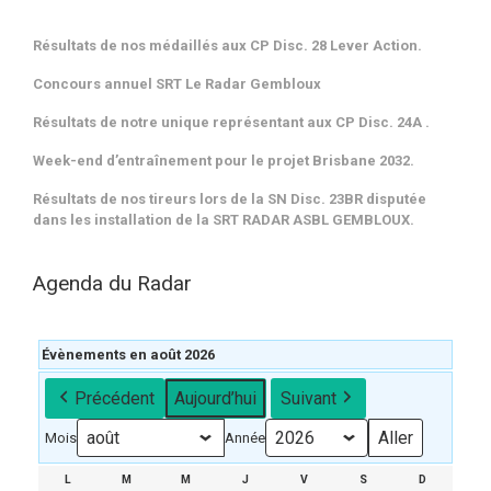
Résultats de nos médaillés aux CP Disc. 28 Lever Action.
Concours annuel SRT Le Radar Gembloux
Résultats de notre unique représentant aux CP Disc. 24A .
Week-end d’entraînement pour le projet Brisbane 2032.
Résultats de nos tireurs lors de la SN Disc. 23BR disputée
dans les installation de la SRT RADAR ASBL GEMBLOUX.
Agenda du Radar
Évènements en août 2026
Précédent
Aujourd’hui
Suivant
Mois
Année
L
LUNDI
M
MARDI
M
MERCREDI
J
JEUDI
V
VENDREDI
S
SAMEDI
D
DIMANCH