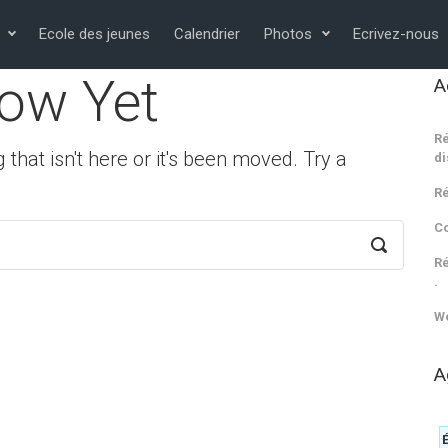
Ecole des jeunes
Calendrier
Photos
Ecrivez-nous
ow Yet
A
Ré
 that isn't here or it's been moved. Try a
di
Ré
C
Ré
.
We
A