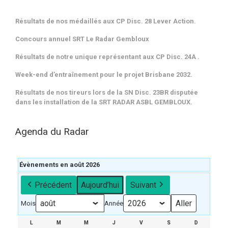
Résultats de nos médaillés aux CP Disc. 28 Lever Action.
Concours annuel SRT Le Radar Gembloux
Résultats de notre unique représentant aux CP Disc. 24A .
Week-end d’entraînement pour le projet Brisbane 2032.
Résultats de nos tireurs lors de la SN Disc. 23BR disputée
dans les installation de la SRT RADAR ASBL GEMBLOUX.
Agenda du Radar
Évènements en août 2026
Précédent
Aujourd’hui
Suivant
Mois
Année
L
LUNDI
M
MARDI
M
MERCREDI
J
JEUDI
V
VENDREDI
S
SAMEDI
D
DIMANCH