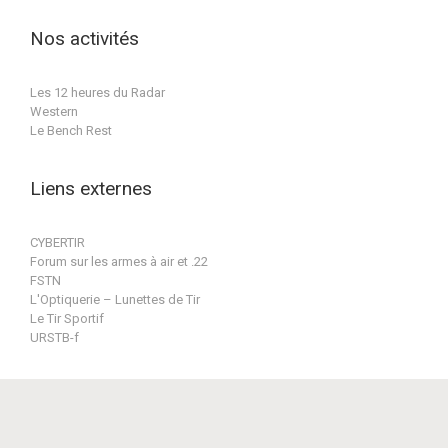
2023
2023
2023
2023
2023
2023
2023
Nos activités
Les 12 heures du Radar
Western
Le Bench Rest
Liens externes
CYBERTIR
Forum sur les armes à air et .22
FSTN
L'Optiquerie – Lunettes de Tir
Le Tir Sportif
URSTB-f
Conception & réalisation par BPat-Training