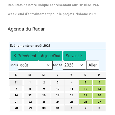
Résultats de notre unique représentant aux CP Disc. 24A .
Week-end d’entraînement pour le projet Brisbane 2032.
Agenda du Radar
Évènements en août 2023
Précédent
Aujourd’hui
Suivant
Mois
Année
L
LUNDI
M
MARDI
M
MERCREDI
J
JEUDI
V
VENDREDI
S
SAMEDI
D
DIMANCH
31
31
1
1
2
2
3
3
4
4
5
5
6
6
juillet
août
août
août
août
août
août
7
7
8
8
9
9
10
10
11
11
12
12
13
13
2023
2023
2023
2023
2023
2023
2023
août
août
août
août
août
août
août
14
14
15
15
16
16
17
17
18
18
19
19
20
20
2023
2023
2023
2023
2023
2023
2023
août
août
août
août
août
août
août
21
21
22
22
23
23
24
24
25
25
26
26
27
27
2023
2023
2023
2023
2023
2023
2023
août
août
août
août
août
août
août
28
28
29
29
30
30
31
31
1
1
2
2
3
3
2023
2023
2023
2023
2023
2023
2023
août
août
août
août
septembre
septembre
septembre