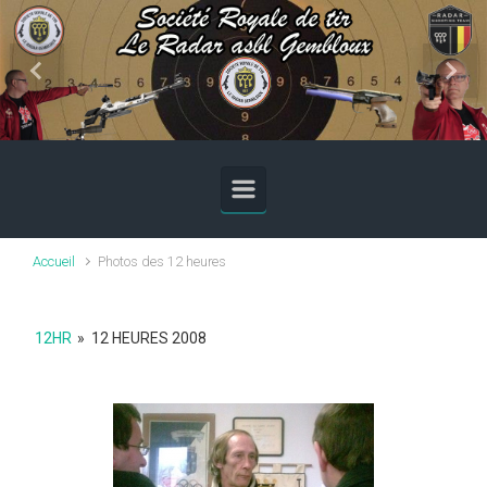
Skip to main content
Previous
Next
Accueil
Photos des 12 heures
12HR
»
12 HEURES 2008