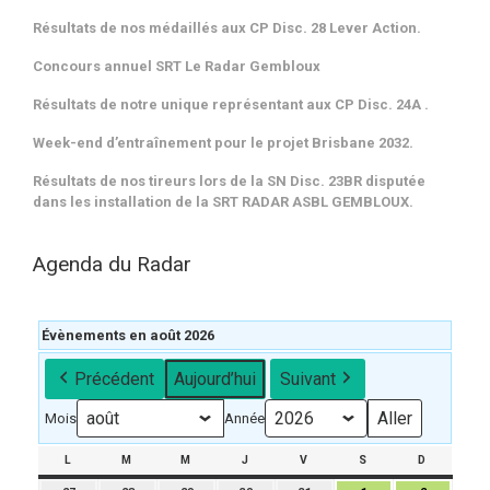
Résultats de nos médaillés aux CP Disc. 28 Lever Action.
Concours annuel SRT Le Radar Gembloux
Résultats de notre unique représentant aux CP Disc. 24A .
Week-end d’entraînement pour le projet Brisbane 2032.
Résultats de nos tireurs lors de la SN Disc. 23BR disputée
dans les installation de la SRT RADAR ASBL GEMBLOUX.
Agenda du Radar
Évènements en août 2026
Précédent
Aujourd’hui
Suivant
Mois
Année
L
LUNDI
M
MARDI
M
MERCREDI
J
JEUDI
V
VENDREDI
S
SAMEDI
D
DIMANCH