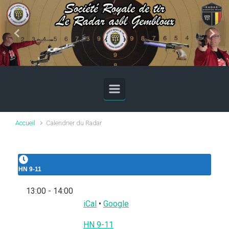
Skip to main content
Previous
Next
Accueil
Calendrier du Radar
HN 9-11
13:00
-
14:00
iCal
•
Google
Plus
HN 9-11