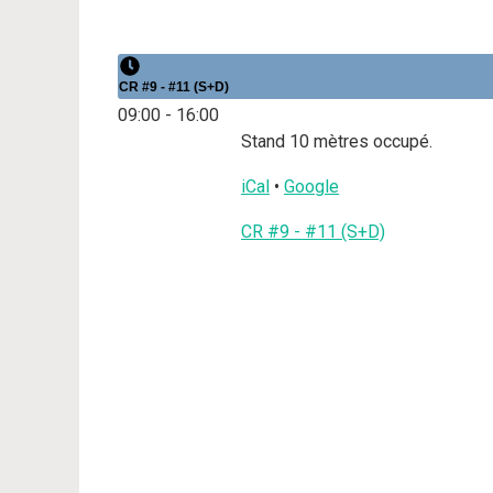
CR #9 - #11 (S+D)
09:00
-
16:00
Stand 10 mètres occupé.
iCal
•
Google
Plus
CR #9 - #11 (S+D)
d'informations