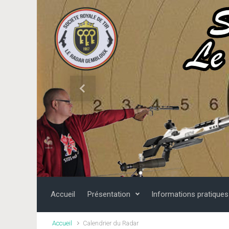
Skip to main content
Previous
Accueil
Présentation
Informations pratiques
Accueil
Calendrier du Radar