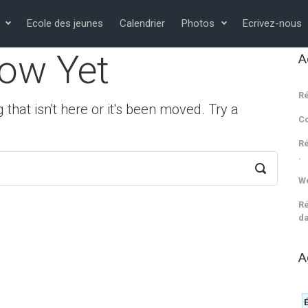
Ecole des jeunes
Calendrier
Photos
Ecrivez-nous
ow Yet
A
Ré
 that isn't here or it's been moved. Try a
C
Ré
.
We
Ré
da
A