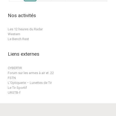
2026
2026
2026
2026
2026
2026
(1
2026
évènement)
Nos activités
Les 12 heures du Radar
Western
Le Bench Rest
Liens externes
CYBERTIR
Forum sur les armes à air et .22
FSTN
L'Optiquerie – Lunettes de Tir
Le Tir Sportif
URSTB-f
Conception & réalisation par BPat-Training