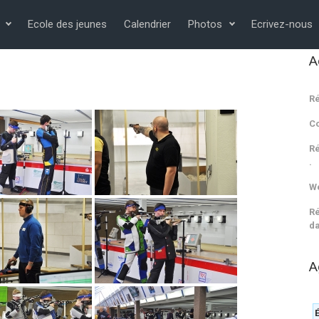
Ecole des jeunes
Calendrier
Photos
Ecrivez-nous
A
Ré
C
Ré
.
We
Ré
da
A