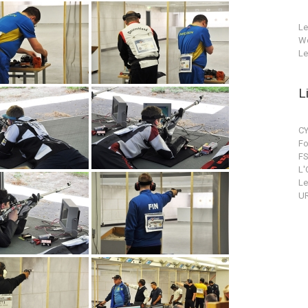
Le
We
Le
L
CY
Fo
F
L'
Le
UR