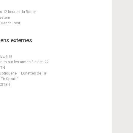
s 12 heures du Radar
stern
 Bench Rest
iens externes
BERTIR
rum sur les armes à air et .22
STN
Optiquerie – Lunettes de Tir
 Tir Sportif
STB-f