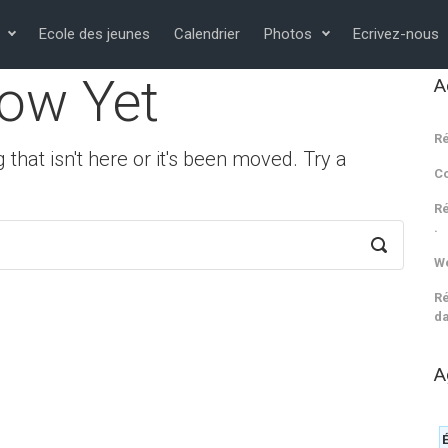
Ecole des jeunes
Calendrier
Photos
Ecrivez-nous
ow Yet
A
Ré
 that isn't here or it's been moved. Try a
C
Ré
.
We
Ré
da
A