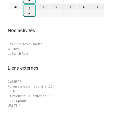
●
août
2026
2026
2026
2026
2026
2026
(1
2026
31
31
2
2
3
3
4
4
5
5
6
6
1
1
évènement)
août
septembre
septembre
septembre
septembre
septembre
●
septembre
2026
2026
2026
2026
2026
2026
(1
2026
évènement)
Nos activités
Les 12 heures du Radar
Western
Le Bench Rest
Liens externes
CYBERTIR
Forum sur les armes à air et .22
FSTN
L'Optiquerie – Lunettes de Tir
Le Tir Sportif
URSTB-f
Conception & réalisation par BPat-Training