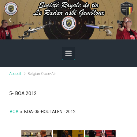
Skip to main content
Previous
Next
Accueil
Belgian Open-Air
5- BOA 2012
BOA
»
BOA-05-HOUTALEN - 2012