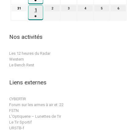
●
août
2026
2026
2026
2026
2026
2026
(1
2026
31
31
2
2
3
3
4
4
5
5
6
6
1
1
évènement)
août
septembre
septembre
septembre
septembre
septembre
●
septembre
2026
2026
2026
2026
2026
2026
(1
2026
évènement)
Nos activités
Les 12 heures du Radar
Western
Le Bench Rest
Liens externes
CYBERTIR
Forum sur les armes à air et .22
FSTN
L'Optiquerie – Lunettes de Tir
Le Tir Sportif
URSTB-f