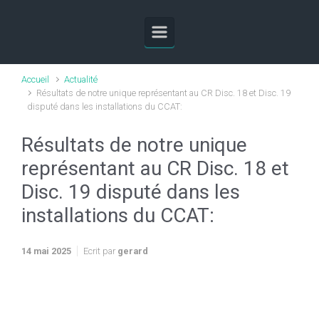
Skip to main content
Accueil
Actualité
Résultats de notre unique représentant au CR Disc. 18 et Disc. 19
disputé dans les installations du CCAT:
Résultats de notre unique
représentant au CR Disc. 18 et
Disc. 19 disputé dans les
installations du CCAT:
14 mai 2025
Ecrit par
gerard