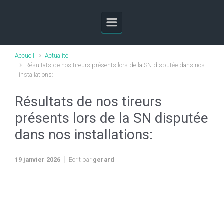
Skip to main content
Accueil
Actualité
Résultats de nos tireurs présents lors de la SN disputée dans nos
installations:
Résultats de nos tireurs
présents lors de la SN disputée
dans nos installations:
19 janvier 2026
Ecrit par
gerard