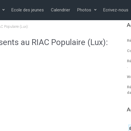
Ecole des jeunes
Calendrier
Photos
Ecrivez-nous
A
AC Populaire (Lux):
sents au RIAC Populaire (Lux):
Ré
C
Ré
.
We
Ré
da
A