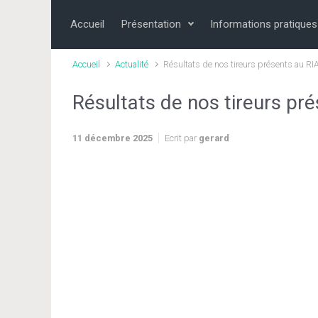
Skip to main content
Accueil
Présentation
Informations pratiques
Accueil
Actualité
Résultats de nos tireurs présents au RI
Résultats de nos tireurs pré
11 décembre 2025
Ecrit par
gerard