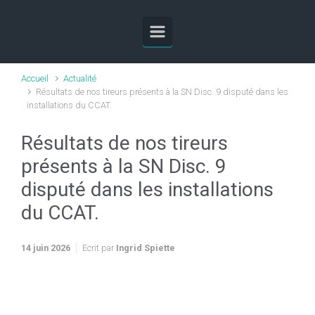
Skip to main content
Accueil
Actualité
Résultats de nos tireurs présents à la SN Disc. 9 disputé dans les
installations du CCAT.
Résultats de nos tireurs
présents à la SN Disc. 9
disputé dans les installations
du CCAT.
14 juin 2026
Ecrit par
Ingrid Spiette