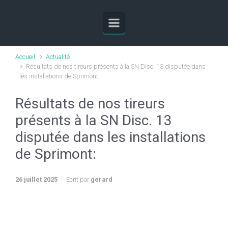
Skip to main content
Accueil
Actualité
Résultats de nos tireurs présents à la SN Disc. 13 disputée dans
les installations de Sprimont:
Résultats de nos tireurs
présents à la SN Disc. 13
disputée dans les installations
de Sprimont:
26 juillet 2025
Ecrit par
gerard