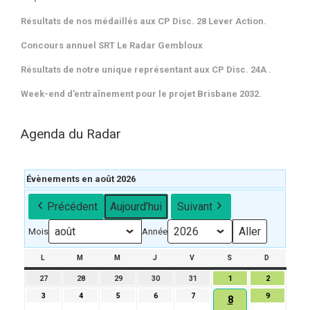
Résultats de nos médaillés aux CP Disc. 28 Lever Action.
Concours annuel SRT Le Radar Gembloux
Résultats de notre unique représentant aux CP Disc. 24A .
Week-end d’entraînement pour le projet Brisbane 2032.
Agenda du Radar
Évènements en août 2026
Précédent
Aujourd’hui
Suivant
Mois
Année
L
LUNDI
M
MARDI
M
MERCREDI
J
JEUDI
V
VENDREDI
S
SAMEDI
D
DIMANCH
27
27
28
28
29
29
30
30
31
31
1
1
2
2
juillet
juillet
juillet
juillet
juillet
août
août
3
3
4
4
5
5
6
6
7
7
9
9
8
8
2026
2026
2026
2026
2026
2026
2026
août
août
août
août
août
août