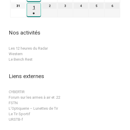
2026
2026
2026
2026
2026
2026
(1
2026
31
31
2
2
3
3
4
4
5
5
6
6
1
1
évènement)
août
septembre
septembre
septembre
septembre
septembre
●
septembre
2026
2026
2026
2026
2026
2026
(1
2026
évènement)
Nos activités
Les 12 heures du Radar
Western
Le Bench Rest
Liens externes
CYBERTIR
Forum sur les armes à air et .22
FSTN
L'Optiquerie – Lunettes de Tir
Le Tir Sportif
URSTB-f