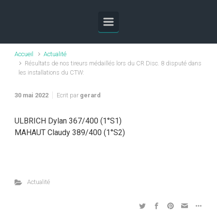
Skip to main content
Accueil
Actualité
Résultats de nos tireurs médaillés lors du CR Disc. 8 disputé dans
les installations du CTW:
30 mai 2022
Ecrit par
gerard
ULBRICH Dylan 367/400 (1°S1)
MAHAUT Claudy 389/400 (1°S2)
Actualité