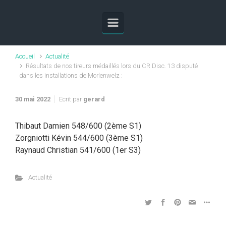
Skip to main content
Accueil
Actualité
Résultats de nos tireurs médaillés lors du CR Disc. 13 disputé
dans les installations de Morlenwelz :
30 mai 2022
Ecrit par
gerard
Thibaut Damien 548/600 (2ème S1)
Zorgniotti Kévin 544/600 (3ème S1)
Raynaud Christian 541/600 (1er S3)
Actualité