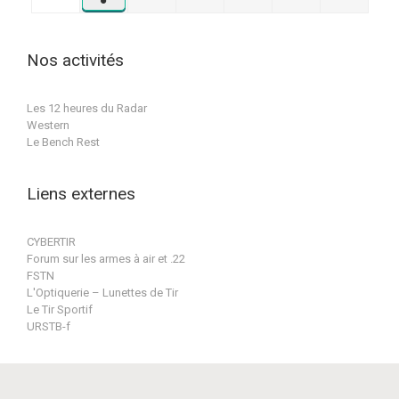
●
septembre
2026
2026
2026
2026
2026
2026
(1
2026
évènement)
Nos activités
Les 12 heures du Radar
Western
Le Bench Rest
Liens externes
CYBERTIR
Forum sur les armes à air et .22
FSTN
L'Optiquerie – Lunettes de Tir
Le Tir Sportif
URSTB-f
Conception & réalisation par BPat-Training