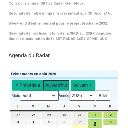
Concours annuel SRT Le Radar Gembloux
Résultats de notre unique représentant aux CP Disc. 24A .
Week-end d’entraînement pour le projet Brisbane 2032.
Résultats de nos tireurs lors de la SN Disc. 23BR disputée
dans les installation de la SRT RADAR ASBL GEMBLOUX.
Agenda du Radar
Évènements en août 2026
Précédent
Aujourd’hui
Suivant
Mois
Année
L
LUNDI
M
MARDI
M
MERCREDI
J
JEUDI
V
VENDREDI
S
SAMEDI
D
DIMANCH
27
27
28
28
29
29
30
30
31
31
1
1
2
2
juillet
juillet
juillet
juillet
juillet
août
août
3
3
4
4
5
5
6
6
7
7
9
9
8
8
2026
2026
2026
2026
2026
2026
2026
août
août
août
août
août
août