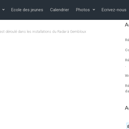
Ecole des jeunes
Calendrier
Photos
Ecrivez-nous
A
’est déroulé dans les installations du Radar à Gembloux
Ré
C
Ré
.
We
Ré
da
A