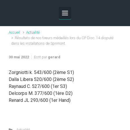
Skip to main content
Accueil
Actualité
Résultats de nos tireurs médaillés lors du CP Disc. 14 disputé
dans les installations de Sprimont.
30 mai 2022
Ecrit par
gerard
Zorgniotti k. 543/600 (2ème S1)
Dalla Libera 520/600 (2ème S2)
Raynaud C. 527/600 (1er S3)
Delcorps M. 377/600 (1ère D2)
Renard JL 293/600 (1er Hand)
Actualité