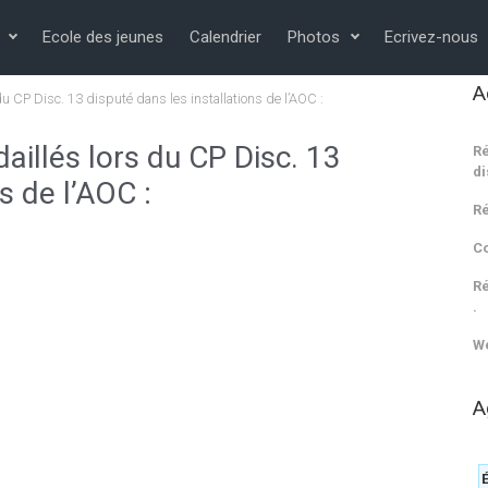
Ecole des jeunes
Calendrier
Photos
Ecrivez-nous
A
du CP Disc. 13 disputé dans les installations de l’AOC :
aillés lors du CP Disc. 13
Ré
di
s de l’AOC :
Ré
C
Ré
.
We
A