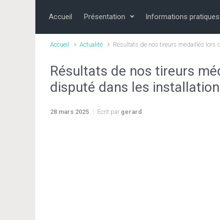
Skip to main content
Accueil
Présentation
Informations pratiques
Accueil
Actualité
Résultats de nos tireurs médaillés lors 
Résultats de nos tireurs méd
disputé dans les installation
28 mars 2025
Ecrit par
gerard