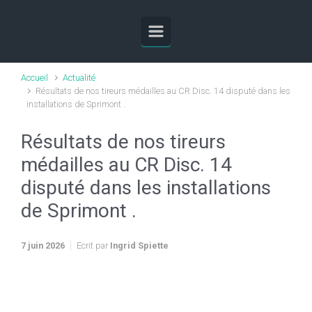
Skip to main content
Accueil
Actualité
Résultats de nos tireurs médailles au CR Disc. 14 disputé dans les
installations de Sprimont .
Résultats de nos tireurs
médailles au CR Disc. 14
disputé dans les installations
de Sprimont .
7 juin 2026
Ecrit par
Ingrid Spiette