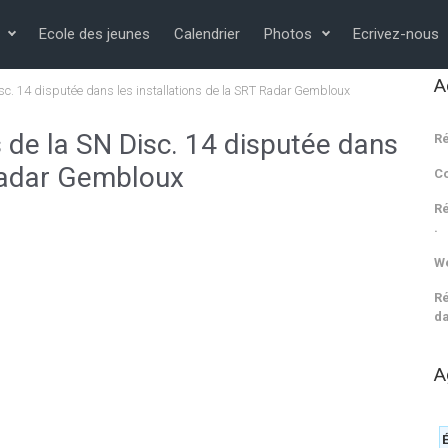
Ecole des jeunes
Calendrier
Photos
Ecrivez-nous
A
Disc. 14 disputée dans les installations de la SRT Radar Gembloux
s de la SN Disc. 14 disputée dans
Ré
 Radar Gembloux
C
Ré
.
We
Ré
da
A