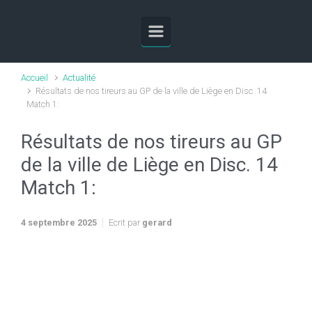
Skip to main content
Accueil
Actualité
Résultats de nos tireurs au GP de la ville de Liège en Disc. 14
Match 1:
Résultats de nos tireurs au GP
de la ville de Liège en Disc. 14
Match 1:
4 septembre 2025
Ecrit par
gerard