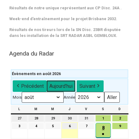
Résultats de notre unique représentant aux CP Disc. 24A .
Week-end d’entraînement pour le projet Brisbane 2032.
Résultats de nos tireurs lors de la SN Disc. 23BR disputée
dans les installation de la SRT RADAR ASBL GEMBLOUX.
Agenda du Radar
Évènements en août 2026
Précédent
Aujourd’hui
Suivant
Mois
Année
L
LUNDI
M
MARDI
M
MERCREDI
J
JEUDI
V
VENDREDI
S
SAMEDI
D
DIMANCH
27
27
28
28
29
29
30
30
31
31
1
1
2
2
juillet
juillet
juillet
juillet
juillet
août
août
3
3
4
4
5
5
6
6
7
7
9
9
8
8
2026
2026
2026
2026
2026
2026
2026
août
août
août
août
août
août
●
août
2026
2026
2026
2026
2026
2026