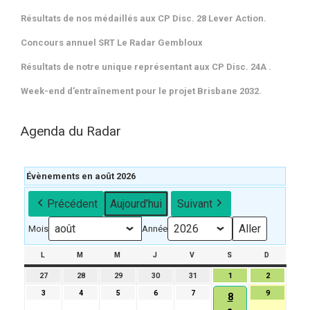
Résultats de nos médaillés aux CP Disc. 28 Lever Action.
Concours annuel SRT Le Radar Gembloux
Résultats de notre unique représentant aux CP Disc. 24A .
Week-end d’entraînement pour le projet Brisbane 2032.
Agenda du Radar
Évènements en août 2026
Précédent
Aujourd’hui
Suivant
Mois
Année
L
LUNDI
M
MARDI
M
MERCREDI
J
JEUDI
V
VENDREDI
S
SAMEDI
D
DIMANCH
27
27
28
28
29
29
30
30
31
31
1
1
2
2
juillet
juillet
juillet
juillet
juillet
août
août
3
3
4
4
5
5
6
6
7
7
9
9
8
8
2026
2026
2026
2026
2026
2026
2026
août
août
août
août
août
août